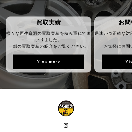
買取実績
お問
様々な再生資源の買取実績を積み重ねてま
迅速かつ正確な対
いりました。
一部の買取実績の紹介をご覧ください。
お気軽にお問
View more
Vi