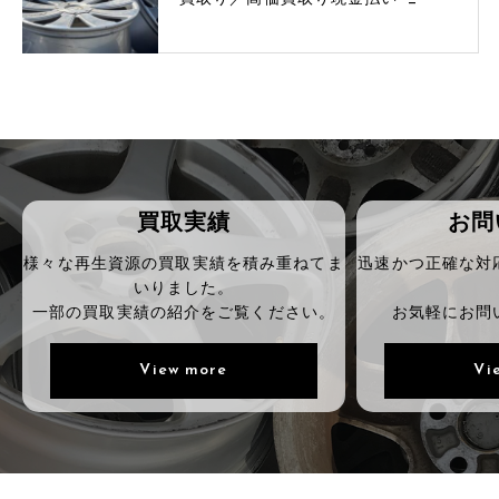
買取実績
お問
様々な再生資源の買取実績を積み重ねてま
迅速かつ正確な対
いりました。
一部の買取実績の紹介をご覧ください。
お気軽にお問
View more
Vi