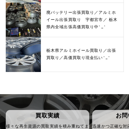
廃バッテリー出張買取り／アルミホ
イール出張買取り 宇都宮市／ 栃木
県内全域出張高価買取り中^_^
栃木県アルミホイール買取り／出張
買取り／高価買取り現金払い^_^
買取実績
お問
様々な再生資源の買取実績を積み重ねてま
迅速かつ正確な対