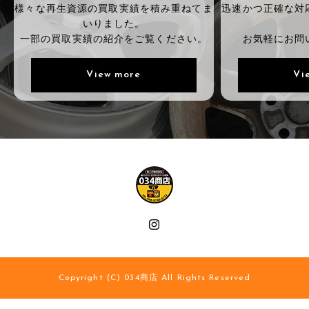
様々な再生資源の買取実績を積み重ねてま
迅速かつ正確な対
いりました。
一部の買取実績の紹介をご覧ください。
お気軽にお問
View more
Vi
Copyright (C) 034商店 All Rights Reserved