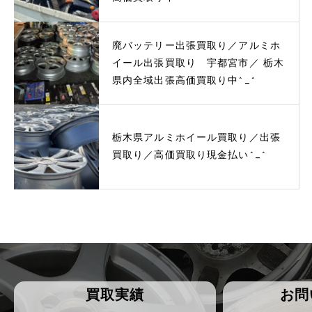
廃バッテリー出張買取り／アルミホ
イール出張買取り 宇都宮市／ 栃木
県内全域出張高価買取り中^_^
栃木県アルミホイール買取り／出張
買取り／高価買取り現金払い^_^
買取実績
お問