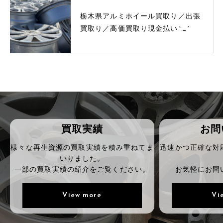
栃木県アルミホイール買取り／出張
買取り／高価買取り現金払い^_^
買取実績
お問
様々な再生資源の買取実績を積み重ねてま
迅速かつ正確な対
いりました。
一部の買取実績の紹介をご覧ください。
お気軽にお問
View more
Vi