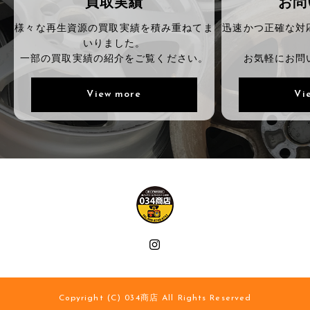
買取実績
お問
様々な再生資源の買取実績を積み重ねてま
迅速かつ正確な対
いりました。
一部の買取実績の紹介をご覧ください。
お気軽にお問
View more
Vi
Copyright (C) 034商店 All Rights Reserved