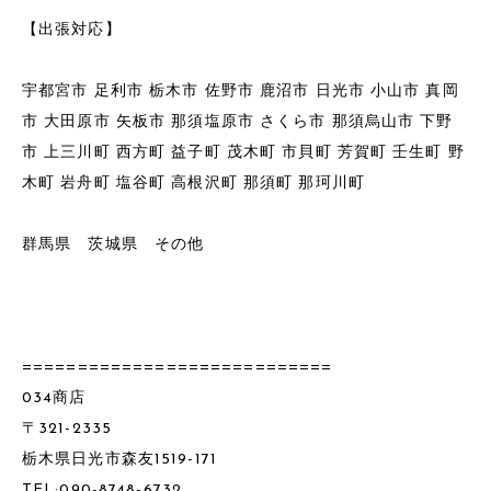
【出張対応】
宇都宮市 足利市 栃木市 佐野市 鹿沼市 日光市 小山市 真岡
市 大田原市 矢板市 那須塩原市 さくら市 那須烏山市 下野
市 上三川町 西方町 益子町 茂木町 市貝町 芳賀町 壬生町 野
木町 岩舟町 塩谷町 高根沢町 那須町 那珂川町
群馬県 茨城県 その他
============================
034商店
〒321-2335
栃木県日光市森友1519-171
TEL:090-8748-6732