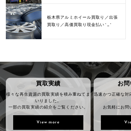
栃木県アルミホイール買取り／出張
買取り／高価買取り現金払い^_^
買取実績
お問
様々な再生資源の買取実績を積み重ねてま
迅速かつ正確な対
いりました。
一部の買取実績の紹介をご覧ください。
お気軽にお問
View more
Vi