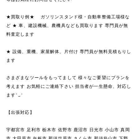
★買取り例★ ガソリンスタンド様・自動車整備工場様な
ど ★ 車、建設機械、農機具なども買取ります 専門員が無
料査定します
★ 設備、重機、家屋解体、片付け 専門員が無料見積もりし
ます
さまざまなツールをもってまして 様々なご要望にプランを
考えます お気軽にご連絡下さい 担当者が一生懸命、対応し
ます^_^
【出張対応】
宇都宮市 足利市 栃木市 佐野市 鹿沼市 日光市 小山市 真岡
市 大田原市 矢板市 那須塩原市 さくら市 那須烏山市 下野