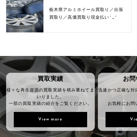
栃木県アルミホイール買取り／出張
買取り／高価買取り現金払い^_^
買取実績
お問
様々な再生資源の買取実績を積み重ねてま
迅速かつ正確な対
いりました。
一部の買取実績の紹介をご覧ください。
お気軽にお問
View more
Vi