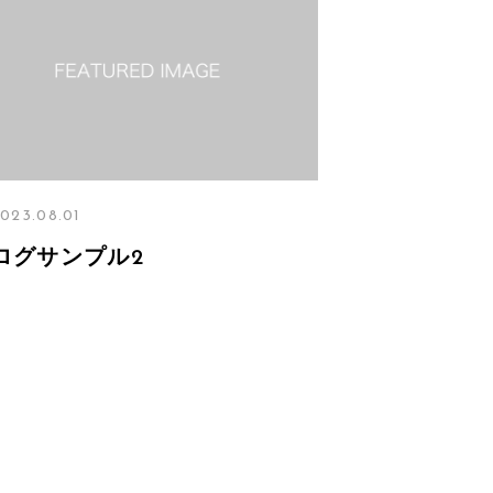
023.08.01
ログサンプル2