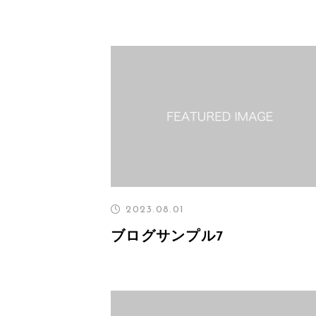
2023.08.01
ブログサンプル7