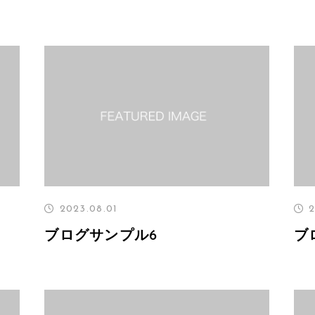
2023.08.01
2
ブログサンプル6
ブ