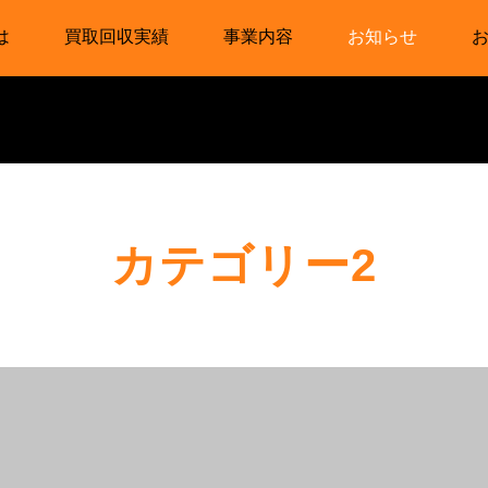
は
買取回収実績
事業内容
お知らせ
カテゴリー2