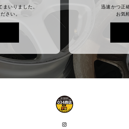
てまいりました。
迅速かつ正
ください。
お気