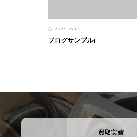
2023.08.01
ブログサンプル1
買取実績