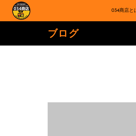
034商店と
ブログ