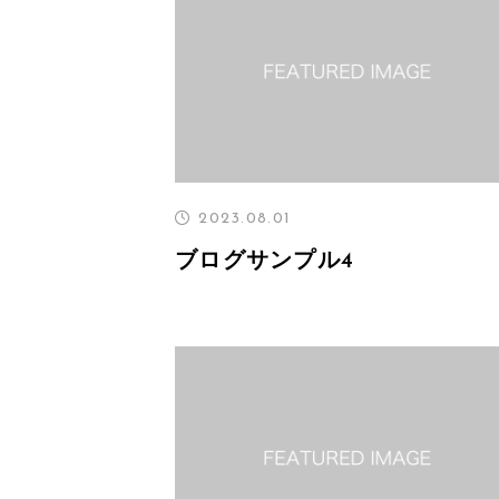
2023.08.01
ブログサンプル4