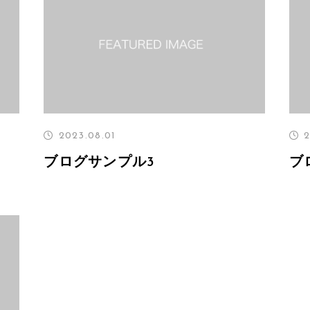
2023.08.01
2
ブログサンプル3
ブ