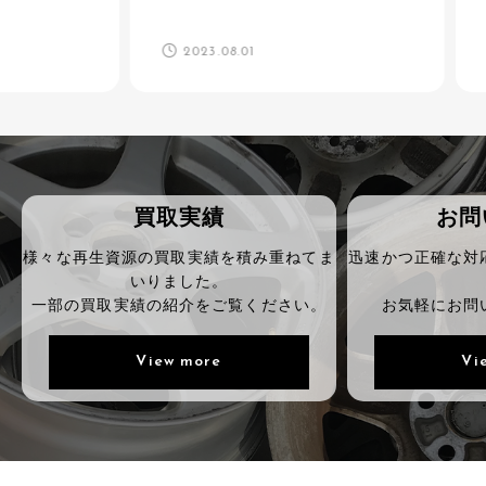
2023.08.01
20
買取実績
お問
様々な再生資源の買取実績を積み重ねてま
迅速かつ正確な対
いりました。
一部の買取実績の紹介をご覧ください。
お気軽にお問
View more
Vi